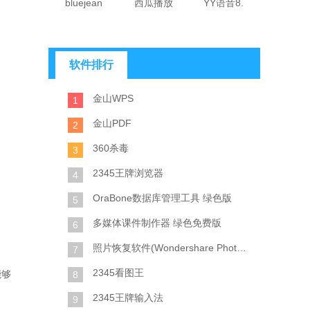
bluejean
西瓜播放
YY语音8.
软件排行
金山WPS
1
金山PDF
2
360杀毒
3
2345王牌浏览器
4
OraBone数据库管理工具 绿色版
5
多媒体课件制作器 绿色免费版
6
照片恢复软件(Wondershare Photo Recovery) 绿色特别版
7
2345看图王
能够
8
2345王牌输入法
9