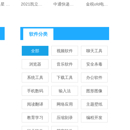
影音之星 7.0
2021凯立德导航地图冬季版 21.11.19 3P21J29
中通快递管家 2.0.1.7
金税ofd电子发票阅读器 1.0.23.08
软件分类
全部
视频软件
聊天工具
浏览器
音乐软件
安全杀毒
系统工具
下载工具
办公软件
手机数码
输入法
图形图像
阅读翻译
网络应用
主题壁纸
教育学习
压缩刻录
编程开发