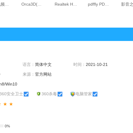
风云视频剪辑王 1.0.60.3
Orca3D(犀牛船坞设计插件) 2.0
Realtek HD Audio+Dolby Audio X2 整合版 1.0
pdffly PDF转CAD工具 8
语言：
简体中文
时间：
2021-10-21
件
来源：
官方网站
n8/Win10
360安全卫士
360杀毒
电脑管家
★★★
0%