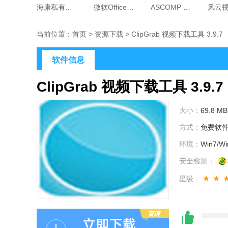
海康私有网盘企业版 1.1.1
微软OfficePLUS add-in 微软PPT插件 16.0.31206.173
ASCOMP Secure Eraser 硬盘安全橡皮擦 5.3.12
当前位置：
首页
>
资源下载
>
ClipGrab 视频下载工具 3.9.7
软件信息
ClipGrab 视频下载工具 3.9.7
大小：
69.8 MB
方式：
免费软
环境：
Win7/Wi
安全检测：
★★
星级 :