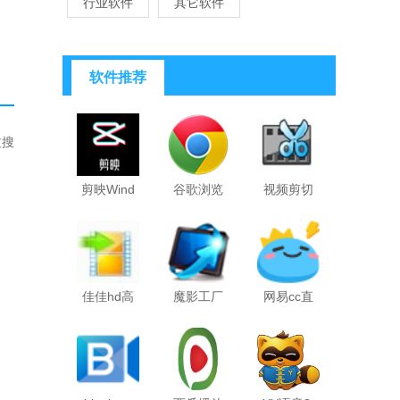
行业软件
其它软件
软件推荐
过搜
、
剪映Wind
谷歌浏览
视频剪切
佳佳hd高
魔影工厂
网易cc直